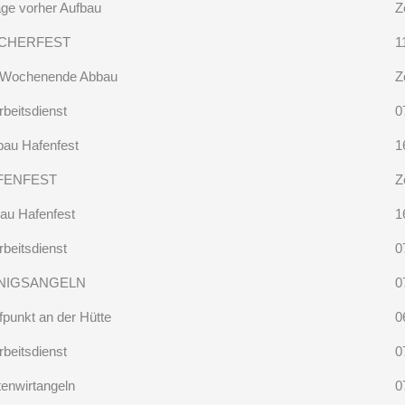
age vorher Aufbau
Z
SCHERFEST
1
Wochenende Abbau
Z
rbeitsdienst
0
bau Hafenfest
1
FENFEST
Z
au Hafenfest
1
rbeitsdienst
0
NIGSANGELN
0
fpunkt an der Hütte
0
rbeitsdienst
0
tenwirtangeln
0