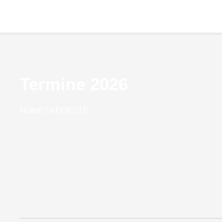
Skip
to
content
Termine 2026
HOME
/
NEUESTE