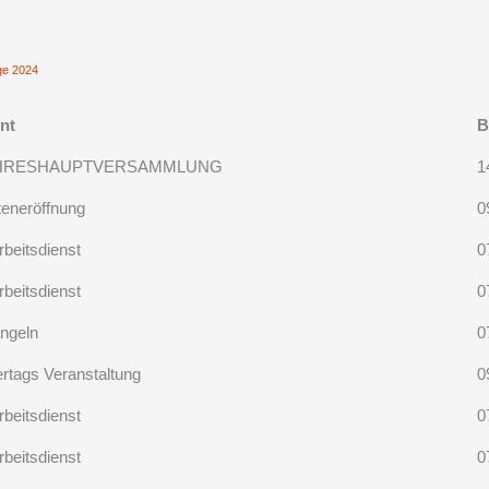
ige 2024
nt
B
HRESHAUPTVERSAMMLUNG
1
teneröffnung
0
rbeitsdienst
0
rbeitsdienst
0
ngeln
0
ertags Veranstaltung
0
rbeitsdienst
0
rbeitsdienst
0