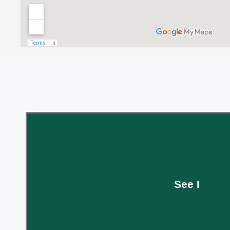
Rekultivierter Baggersee mit geringem Baumbestand. Die 
wird durch die Gewässerwarte überwacht und eine von Ze
Langzeituntersuchung des Fischgesundheitsdienst
See I
MEHR INFOS