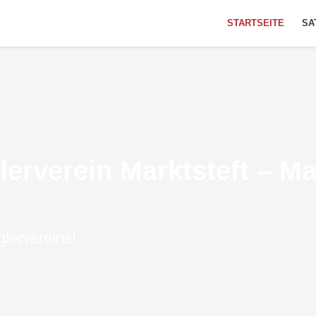
STARTSEITE
SA
rverein Marktsteft – Ma
lervereins!