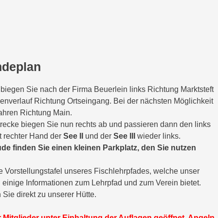
ndeplan
iegen Sie nach der Firma Beuerlein links Richtung Marktsteft
enverlauf Richtung Ortseingang. Bei der nächsten Möglichkeit
fahren Richtung Main.
recke biegen Sie nun rechts ab und passieren dann den links
gt rechter Hand der
See II
und der
See III
wieder links.
e finden Sie einen kleinen Parkplatz, den Sie nutzen
 Vorstellungstafel unseres Fischlehrpfades, welche unser
einige Informationen zum Lehrpfad und zum Verein bietet.
Sie direkt zu unserer Hütte.
r Mitglieder unter Einhaltung der Auflagen geöffnet. Angeln