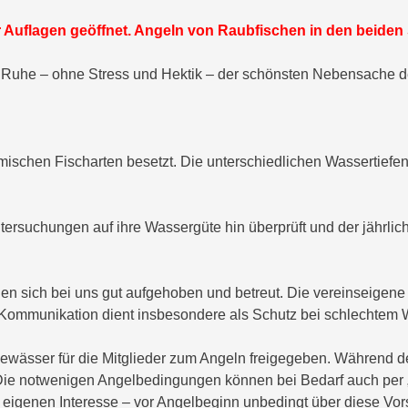
r Auflagen geöffnet. Angeln von Raubfischen in den beiden S
er Ruhe – ohne Stress und Hektik – der schönsten Nebensache d
imischen Fischarten besetzt. Die unterschiedlichen Wassertiefe
rsuchungen auf ihre Wassergüte hin überprüft und der jährlic
 sich bei uns gut aufgehoben und betreut. Die vereinseigene An
 Kommunikation dient insbesondere als Schutz bei schlechtem W
ewässer für die Mitglieder zum Angeln freigegeben. Während d
Die notwenigen Angelbedingungen können bei Bedarf auch per 
im eigenen Interesse – vor Angelbeginn unbedingt über diese Vo