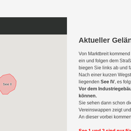
Aktueller Gelä
Von Marktbreit kommend b
ein und folgen dem Straß
biegen Sie links ab und 
Nach einer kurzen Wegst
liegenden
See IV
, es fol
Vor dem Industriegebäud
können.
Sie sehen dann schon die
Vereinswappen zeigt und 
An dieser vorbei kommen 
See 1 und 2 sind nur fü