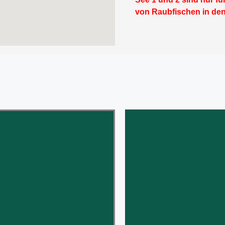
von Raubfischen in den 
Wasserqualität aller Seen
Dieser ca. 1,4 ha
it zu Zeit durchgeführte
verbunden. Zusätzlic
es Grub begleitet.
ihn mündet, b