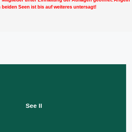
beiden Seen ist bis auf weiteres untersagt!
 große See ist über ein benachbartes Gewässer mit dem Main
h wird er durch den Traugraben, der von Michelfeld kommt und in
esonders im Winter und im Frühjahr mit Wasser gespeist.
See II
MEHR INFOS